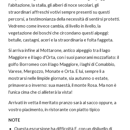
l'abitazione, la stalla, gli alberi di noce secolari, gli 
straordinari affreschi votivi sempre presenti su questi 
percorsi, a testimonianza della necessità di sentirsi protetti. 
Vedremo come invece cambia, di livello in livello, la 
vegetazione dei boschi che circondano questi alpeggi: 
betulle, castagni, aceri e la straordinaria e folta faggeta.
Si arriva infine al Mottarone, antico alpeggio tra il lago 
Maggiore e il lago d'Orta, con i suoi panorami mozzafiato: il 
golfo Borromeo con il lago Maggiore, i laghi di Comabbio, 
Varese, Mergozzo, Monate e Orta. E lui, sempre lì a 
mostrarsi nelle limpide giornate, sia autunno o estate, 
primavera o inverno: sua maestà, il monte Rosa. Ma non è 
l'unica cima che ci allieterà la vista! 
Arrivati in vetta il meritato pranzo sarà al sacco oppure, a 
vostro piacimento, in ristorante con piatto tipico
NOTE
Questa escursione ha difficoltà E, con un dislivello di 