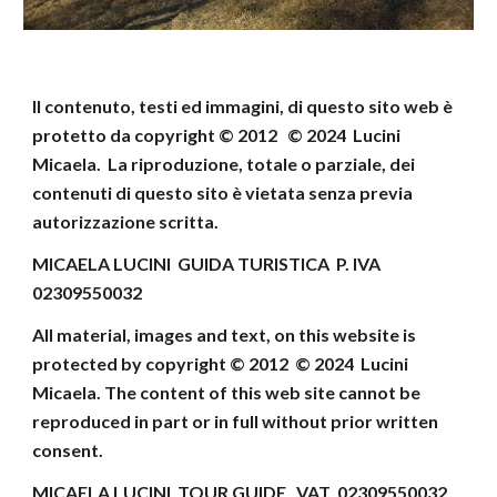
Il contenuto, testi ed immagini, di questo sito web
è
protetto da copyright © 2012 © 202
4
Lucini
Micaela
.
La riproduzione, totale o parziale, dei
contenuti di
questo sito è vietata senza previa
autorizzazione scritta.
MICAELA LUCINI GUIDA TURISTICA P. IVA
02309550032
All material, images and text, on this website
is
protected by copyright © 2012 © 202
4
Lucini
Micaela
.
The content of this web site cannot be
reproduced
in part or in full without prior written
consent
.
MICAELA LUCINI TOUR GUIDE VAT 02309550032