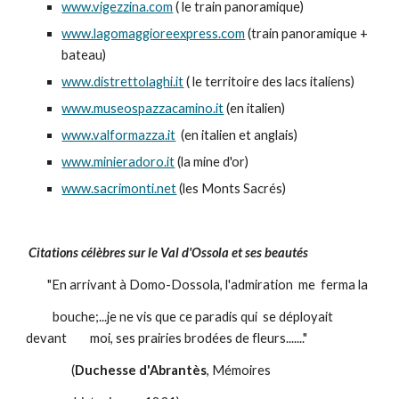
www.vigezzina.com
( le train panoramique)
www.lagomaggioreexpress.com
(train panoramique +
bateau)
www.distrettolaghi.it
( le territoire des lacs italiens)
www.museospazzacamino.it
(en italien)
www.valformazza.it
(en italien et anglais)
www.minieradoro.it
(la mine d'or)
www.sacrimonti.net
(les Monts Sacrés)
Citations célèbres sur le Val d'Ossola et ses beautés
"En arrivant à Domo-Dossola, l'admiration me ferma la
bouche;...je ne vis que ce paradis qui se déployait
devant
moi, ses prairies brodées de fleurs......."
(
Duchesse d'Abrantès
, Mémoires