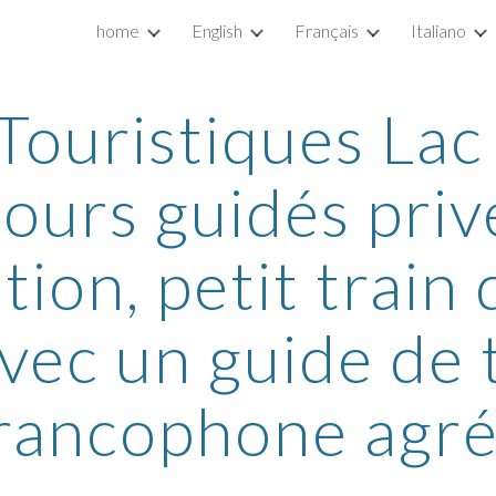
home
English
Français
Italiano
ip to main content
Skip to navigat
Touristiques Lac 
 tours guidés priv
tion, petit train 
avec un guide de 
rancophone agr