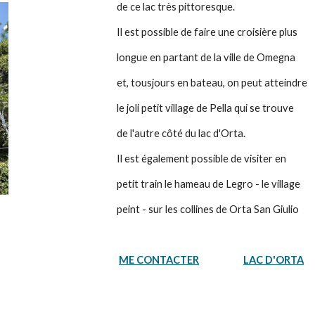
      de ce lac très pittoresque. 
      Il est possible de faire une croisière plus
      longue en partant de la ville de Omegna
      et, tousjours en bateau, on peut atteindre
      le joli petit village de Pella qui se trouve
      de l'autre côté du lac d'Orta.
      Il est également possible de visiter en
      petit train le hameau de Legro - le village
      peint - sur les collines de Orta San Giulio
ME CONTACTER
LAC D'ORTA