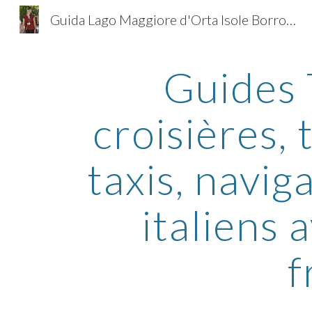
Guida Lago Maggiore d'Orta Isole Borromee Micaela
Sk
Guides 
croisières,
taxis, naviga
italiens 
f