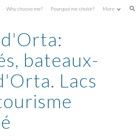
Why choose me?
Pourquoi me choisir?
More
ion
d'Orta: 
és, bateaux-
d'Orta. Lacs 
tourisme 
éé