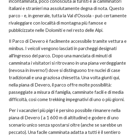
incontaminata, poco conosciuta ai turisti e ai camminatori 
italiani e stranieri ma assolutamente degna di nota. Questo 
parco - e, in generale, tutta la Val d'Ossola - può certamente 
rivaleggiare con località di montagna più famose e 
pubblicizzate nelle Dolomiti e nel resto delle Alpi.
Il Parco di Devero è facilmente accessibile tramite vettura e 
minibus. I veicoli vengono lasciati in parcheggi designati 
all'ingresso del parco. Dopo una manciata di minuti di 
camminata i visitatori si ritrovano in una piana verdeggiante 
(nevosa in inverno!) dove si distinguono tre nuclei di case 
tradizionali e una graziosa chiesetta. Una volta giunti qui, 
nella piana di Devero, il parco offre molte possibilità: 
passeggiate a misura di famiglia, camminate facili e di media 
difficoltà, così come trekking impegnativi di uno o più giorni.
Per i vacanzieri più pigri è persino possibile rimanere nella 
piana di Devero ( a 1 600 m di altitudine) e godere di uno 
scenario unico senza spostarsi oltre (anche se sarebbe un 
peccato). Una facile camminata adatta a tutti è il sentiero 