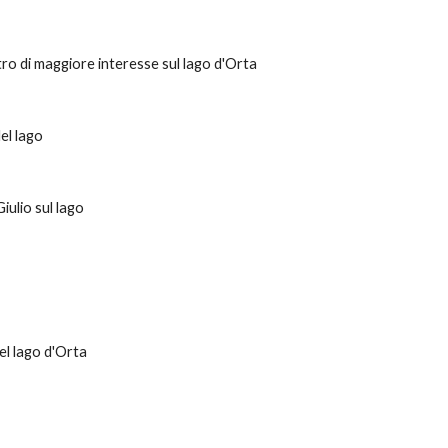
ntro di maggiore interesse sul lago d'Orta
el lago
iulio sul lago
el lago d'Orta