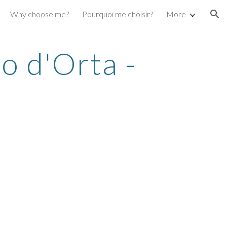
Why choose me?
Pourquoi me choisir?
More
ion
o d'Orta - 