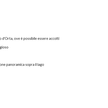
o d'Orta, ove è possibile essere accolti
igioso 
ione panoramica sopra il lago