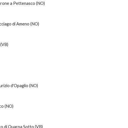
arone a Pettenasco (NO)
cciago di Ameno (NO)
 (VB)
urizio d'Opaglio (NO)
sco (NO)
to di Quarna Sotto (VB)