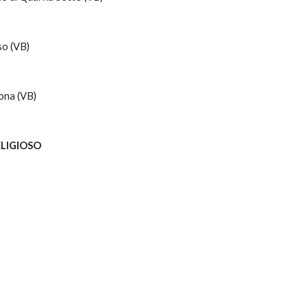
so (VB)
rona (VB)
ELIGIOSO